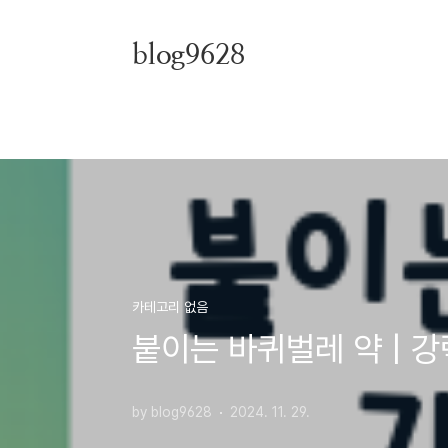
본문 바로가기
blog9628
카테고리 없음
붙이는 바퀴벌레 약 | 
by blog9628
2024. 11. 29.