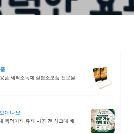
용품
생용품,세척소독제,실험소모품 전문몰
 보이나요
내 독먹이제 유제 시공 전 싱크대 배