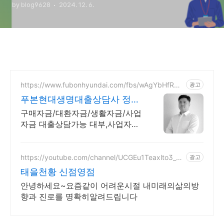
by blog9628
2024. 12. 6.
https://www.fubonhyundai.com/fbs/wAgYbHfRW
광고
Z
푸본현대생명대출상담사 정종
욱
구매자금/대환자금/생활자금/사업
자금 대출상담가능 대부,사업자대
출 대환 상담가능
https://youtube.com/channel/UCGEu1Teaxlto3_C
광고
UUl_l_Yw?si=sONflj6FphNDLgtR
태을천황 신점영점
안녕하세요~요즘같이 어려운시절 내미래의삶의방
향과 진로를 명확히알려드립니다