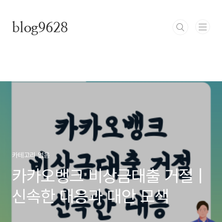
본문 바로가기
blog9628
카테고리 없음
카카오뱅크 비상금대출 거절 |
신속한 대응과 대안 모색